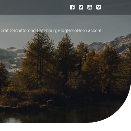
eratie
Schitterend Batenburg
Blog
Hero
Hero accent