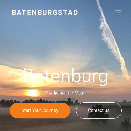
BATENBURGSTAD
Batenburg
Stadje aan de Maas
Start Your Journey
Contact us