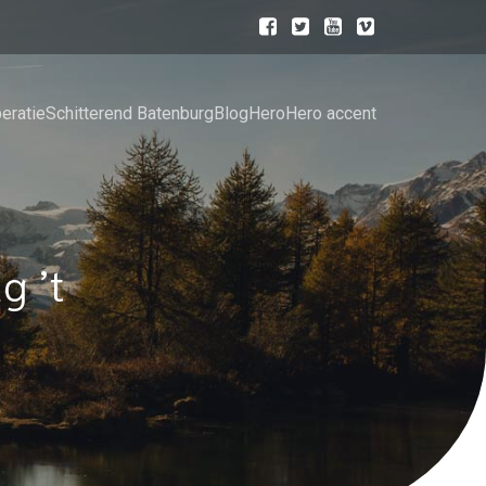
eratie
Schitterend Batenburg
Blog
Hero
Hero accent
g ’t