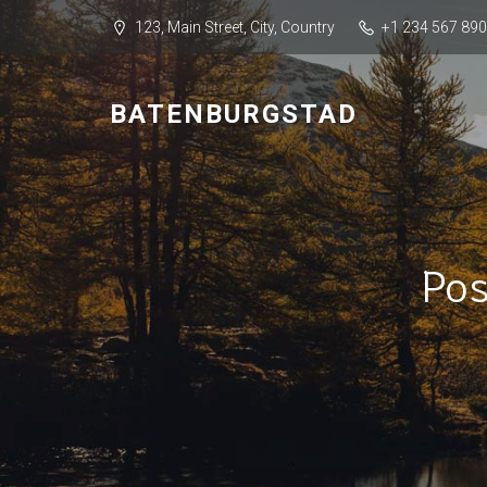
123, Main Street, City, Country
+1 234 567 890
BATENBURGSTAD
Pos