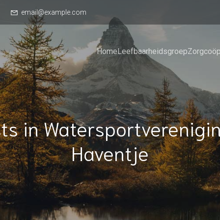
email@example.com
Home
Leefbaarheidsgroep
Zorgcoöp
ts in Watersportverenigin
Haventje