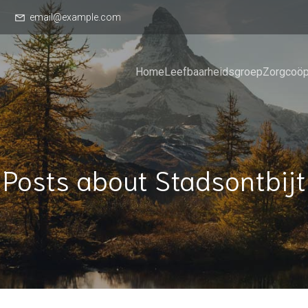
email@example.com
Home
Leefbaarheidsgroep
Zorgcoöp
Posts about Stadsontbijt