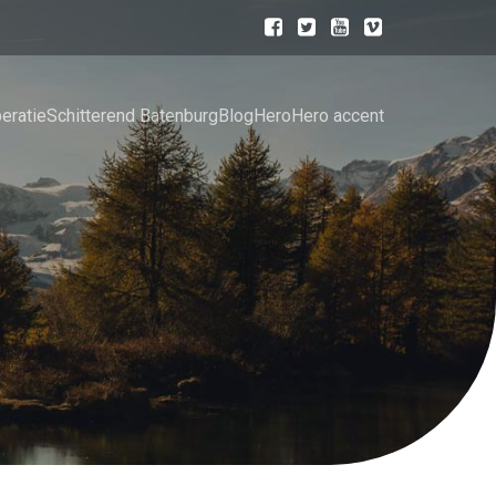
eratie
Schitterend Batenburg
Blog
Hero
Hero accent