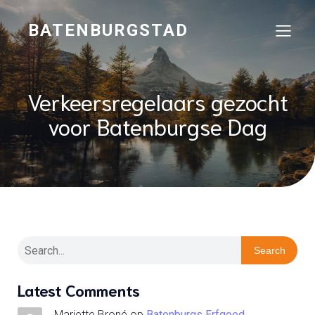
BATENBURGSTAD
Verkeersregelaars gezocht
voor Batenburgse Dag
Search
Latest Comments
Mariette Broné
op
Batenburgs Erfgoed