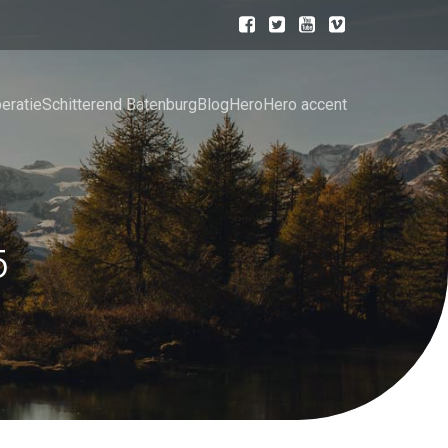
eratie
Schitterend Batenburg
Blog
Hero
Hero accent
5