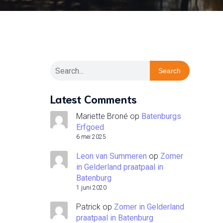
Search
Latest Comments
Mariette Broné
op
Batenburgs
Erfgoed
6 mei 2025
Leon van Summeren
op
Zomer
in Gelderland praatpaal in
Batenburg
1 juni 2020
Patrick
op
Zomer in Gelderland
praatpaal in Batenburg