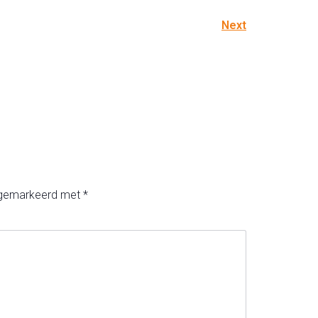
Next
n gemarkeerd met
*