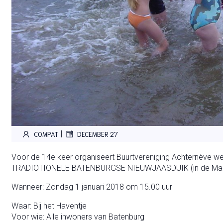
|
COMPAT
DECEMBER 27
Voor de 14e keer organiseert Buurtvereniging Achternève we
TRADIOTIONELE BATENBURGSE NIEUWJAASDUIK (in de Ma
Wanneer: Zondag 1 januari 2018 om 15.00 uur
Waar: Bij het Haventje
Voor wie: Alle inwoners van Batenburg