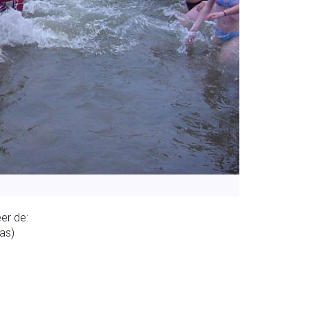
er de:
as)