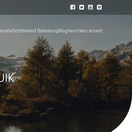
eratie
Schitterend Batenburg
Blog
Hero
Hero accent
UIK