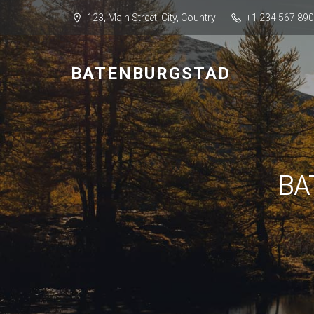
123, Main Street, City, Country
+1 234 567 890
BATENBURGSTAD
BA