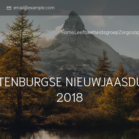
email@example.com
Home
Leefbaarheidsgroep
Zorgcoöp
TENBURGSE NIEUWJAASD
2018