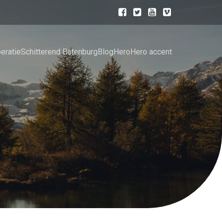
eratie
Schitterend Batenburg
Blog
Hero
Hero accent