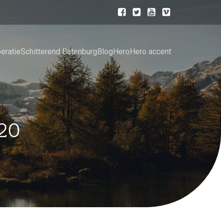
eratie
Schitterend Batenburg
Blog
Hero
Hero accent
020