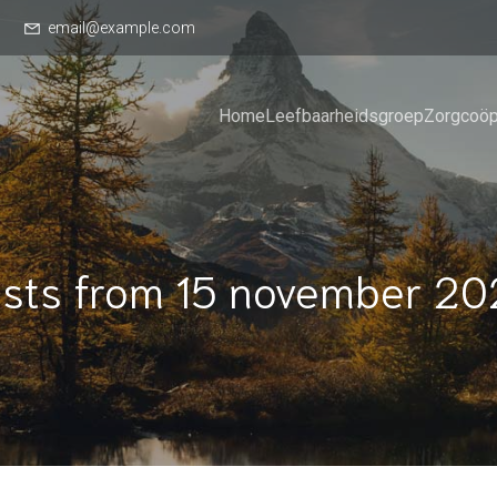
email@example.com
Home
Leefbaarheidsgroep
Zorgcoöp
sts from 15 november 2