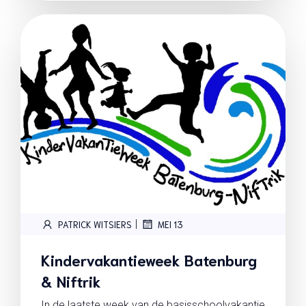
|
PATRICK WITSIERS
MEI 13
Kindervakantieweek Batenburg
& Niftrik
In de laatste week van de basisschoolvakantie