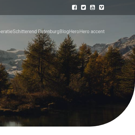
eratie
Schitterend Batenburg
Blog
Hero
Hero accent