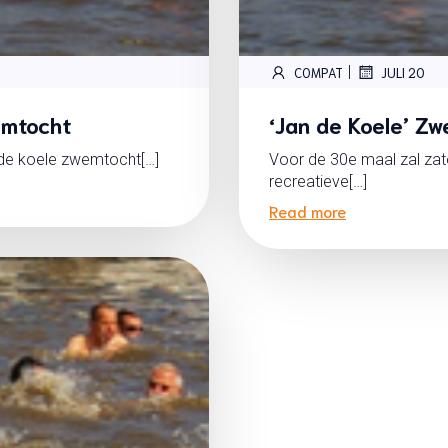
|
COMPAT
JULI 20
emtocht
‘Jan de Koele’ Z
n de koele zwemtocht[…]
Voor de 30e maal zal zat
recreatieve[…]
Read more