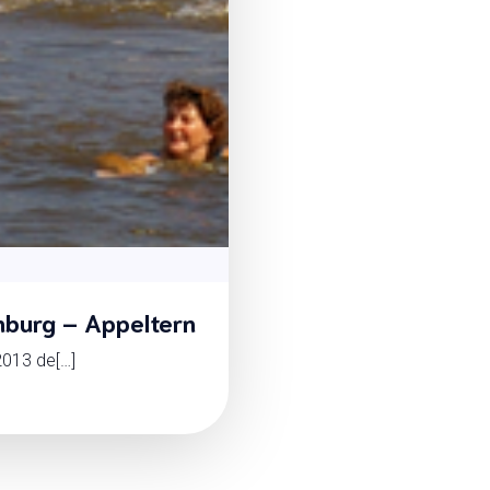
nburg – Appeltern
2013 de[…]