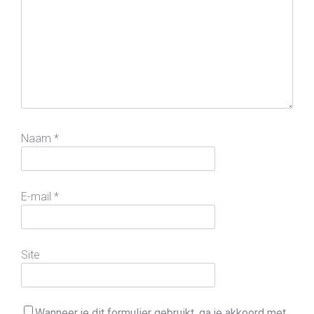
Naam
*
E-mail
*
Site
Wanneer je dit formulier gebruikt, ga je akkoord met