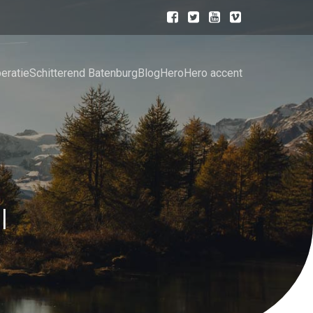
eratie
Schitterend Batenburg
Blog
Hero
Hero accent
l