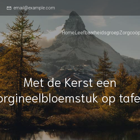
email@example.com
Home
Leefbaarheidsgroep
Zorgcoöp
Met de Kerst een
orgineelbloemstuk op tafe