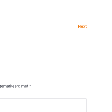
Next
n gemarkeerd met
*