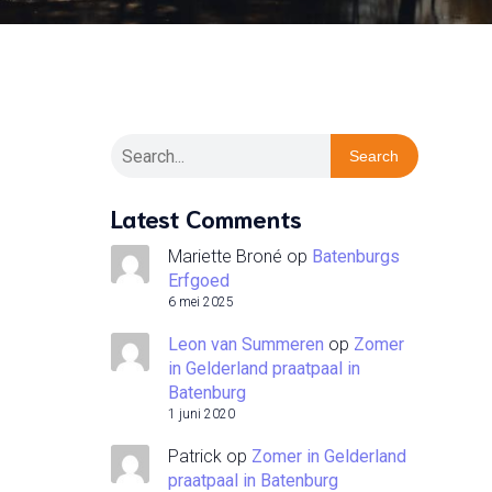
Search
Latest Comments
Mariette Broné
op
Batenburgs
Erfgoed
6 mei 2025
Leon van Summeren
op
Zomer
in Gelderland praatpaal in
Batenburg
1 juni 2020
Patrick
op
Zomer in Gelderland
praatpaal in Batenburg