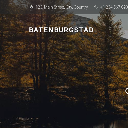
123, Main Street, City, Country
+1 234 567 890
BATENBURGSTAD