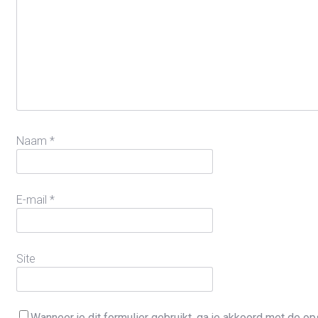
Naam
*
E-mail
*
Site
Wanneer je dit formulier gebruikt, ga je akkoord met de 