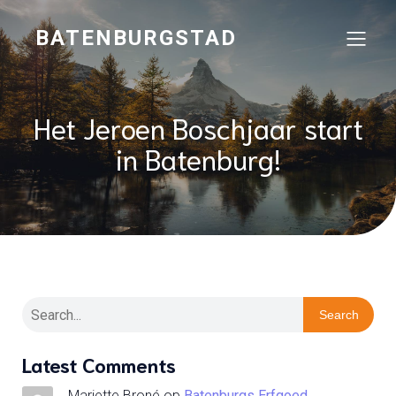
BATENBURGSTAD
Het Jeroen Boschjaar start
in Batenburg!
Search
Latest Comments
Mariette Broné
op
Batenburgs Erfgoed