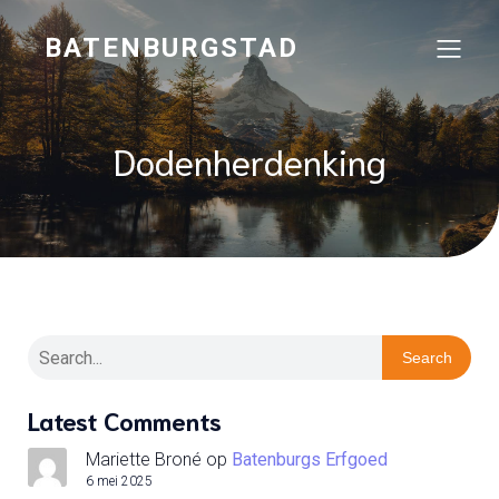
BATENBURGSTAD
Dodenherdenking
Search
Latest Comments
Mariette Broné
op
Batenburgs Erfgoed
6 mei 2025