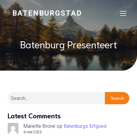
BATENBURGSTAD
Batenburg Presenteert
Search
Latest Comments
Mariette Broné
op
Batenburgs Erfgoed
6 mei 2025