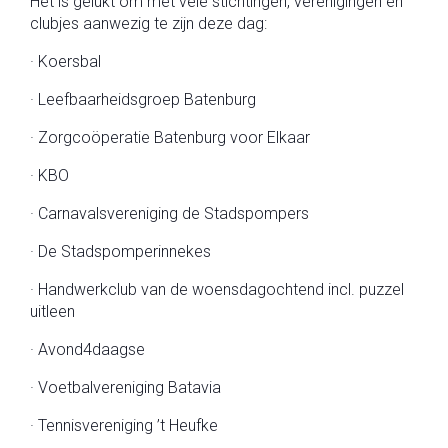
Het is gelukt om met vele stichtingen, verenigingen en
clubjes aanwezig te zijn deze dag:
· Koersbal
· Leefbaarheidsgroep Batenburg
· Zorgcoöperatie Batenburg voor Elkaar
· KBO
· Carnavalsvereniging de Stadspompers
· De Stadspomperinnekes
· Handwerkclub van de woensdagochtend incl. puzzel
uitleen
· Avond4daagse
· Voetbalvereniging Batavia
· Tennisvereniging ’t Heufke