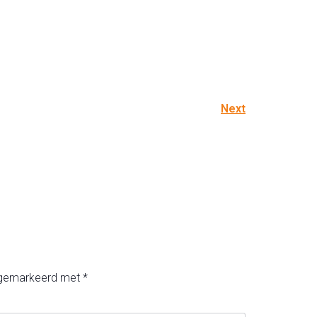
Next
n gemarkeerd met
*