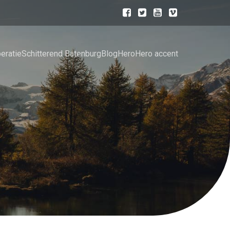
eratie
Schitterend Batenburg
Blog
Hero
Hero accent