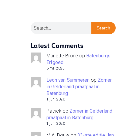
Search
Latest Comments
Mariette Broné
op
Batenburgs
Erfgoed
6 mei 2025
Leon van Summeren
op
Zomer
in Gelderland praatpaal in
Batenburg
1 juni 2020
Patrick
op
Zomer in Gelderland
praatpaal in Batenburg
1 juni 2020
M.A. Bouw
op
33-ste editie Jan