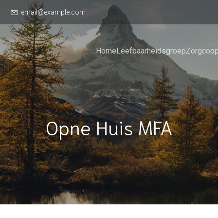
email@example.com
Home
Leefbaarheidsgroep
Zorgcoöp
Opne Huis MFA