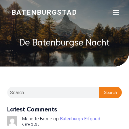
BATENBURGSTAD
De Batenburgse Nacht
Search
Latest Comments
Mariette Broné
op
Batenburgs Erfgoed
6 mei 2025