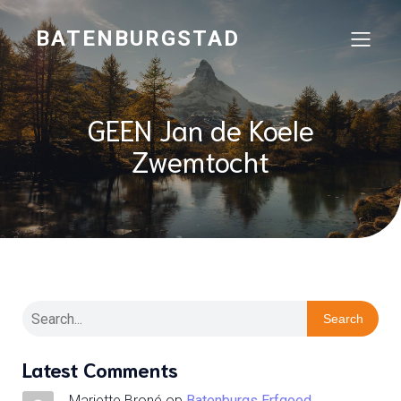
BATENBURGSTAD
GEEN Jan de Koele
Zwemtocht
Search
Latest Comments
Mariette Broné
op
Batenburgs Erfgoed