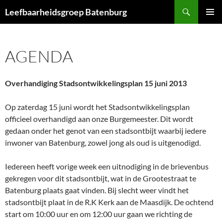
Ga
Zoeken
Leefbaarheidsgroep Batenburg
naar
PRIMAI
de
MENU
inhoud
AGENDA
Overhandiging Stadsontwikkelingsplan 15 juni 2013
Op zaterdag 15 juni wordt het Stadsontwikkelingsplan
officieel overhandigd aan onze Burgemeester. Dit wordt
gedaan onder het genot van een stadsontbijt waarbij iedere
inwoner van Batenburg, zowel jong als oud is uitgenodigd.
Iedereen heeft vorige week een uitnodiging in de brievenbus
gekregen voor dit stadsontbijt, wat in de Grootestraat te
Batenburg plaats gaat vinden. Bij slecht weer vindt het
stadsontbijt plaat in de R.K Kerk aan de Maasdijk. De ochtend
start om 10:00 uur en om 12:00 uur gaan we richting de