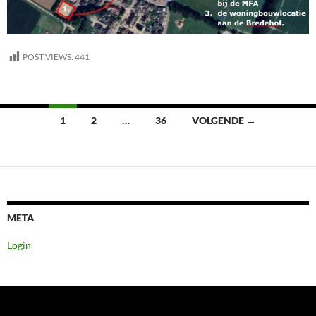
POST VIEWS:
441
Berichten
1
2
…
36
VOLGENDE →
navigatie
META
Login