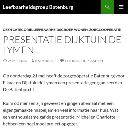
Ga
Zoeken
Leefbaarheidsgroep Batenburg
naar
PRIMAI
de
MENU
inhoud
GEEN CATEGORIE
,
LEEFBAARHEIDSGROEP
,
WONEN
,
ZORGCOÖPERATIE
PRESENTATIE DIJKTUIN DE
LYMEN
25 MEI 2026
ILSE KUIPERS
EEN REACTIE PLAATSEN
Op donderdag 21 mei heeft de zorgcoöperatie Batenburg voor
Elkaar en Dijktuin de Lymen een presentatie georganiseerd in
De Batenburcht.
Ruim 60 mensen zijn geweest en gingen allemaal met een
eigengemaakte mispeljam en veel informatie naar huis. Wat
een enthousiasme gaf de presentatie. Michel en Charlotte
hebben een heel mooi project opgezet.