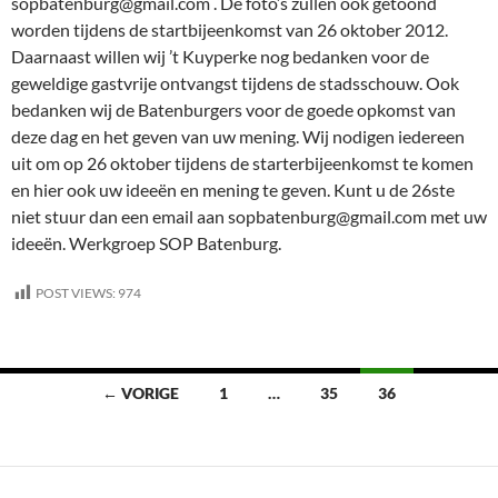
sopbatenburg@gmail.com . De foto’s zullen ook getoond
worden tijdens de startbijeenkomst van 26 oktober 2012.
Daarnaast willen wij ’t Kuyperke nog bedanken voor de
geweldige gastvrije ontvangst tijdens de stadsschouw. Ook
bedanken wij de Batenburgers voor de goede opkomst van
deze dag en het geven van uw mening. Wij nodigen iedereen
uit om op 26 oktober tijdens de starterbijeenkomst te komen
en hier ook uw ideeën en mening te geven. Kunt u de 26ste
niet stuur dan een email aan sopbatenburg@gmail.com met uw
ideeën. Werkgroep SOP Batenburg.
POST VIEWS:
974
Berichten
← VORIGE
1
…
35
36
navigatie