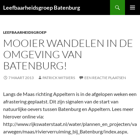
Ga
Zoeken
Leefbaarheidsgroep Batenburg
naar
PRIMAI
de
MENU
inhoud
LEEFBAARHEIDSGROEP
MOOIER WANDELEN IN DE
OMGEVING VAN
BATENBURG!
7 MAART 2013
PATRICK WITSIERS
EEN REACTIE PLAATSEN
Langs de Maas richting Appeltern is in de afgelopen weken een
afrastering geplaatst. Dit zijn signalen van de start van
natuurlijke oevers tussen Batenburg en Appeltern. Lees meer
hierover online via:
http://www.rijkswaterstaat.nl/water/plannen_en_projecten/va
arwegen/maas/rivierverruiming_bij_Batenburg/index.aspx.