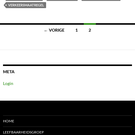
VERKEERSMAATREGEL
Berichten
← VORIGE
1
2
navigatie
META
Login
HOME
LEEFBAARHEIDSGROEP