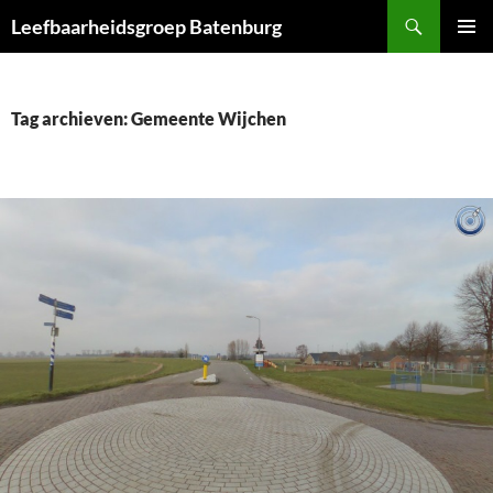
Ga
Zoeken
Leefbaarheidsgroep Batenburg
naar
PRIMAI
de
MENU
inhoud
Tag archieven: Gemeente Wijchen