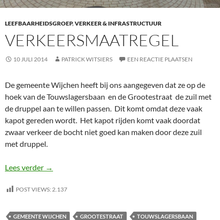
LEEFBAARHEIDSGROEP
,
VERKEER & INFRASTRUCTUUR
VERKEERSMAATREGEL
10 JULI 2014
PATRICK WITSIERS
EEN REACTIE PLAATSEN
De gemeente Wijchen heeft bij ons aangegeven dat ze op de
hoek van de Touwslagersbaan en de Grootestraat de zuil met
de druppel aan te willen passen. Dit komt omdat deze vaak
kapot gereden wordt. Het kapot rijden komt vaak doordat
zwaar verkeer de bocht niet goed kan maken door deze zuil
met druppel.
VERKEERSMAATREGEL
Lees verder
→
POST VIEWS:
2.137
GEMEENTE WIJCHEN
GROOTESTRAAT
TOUWSLAGERSBAAN