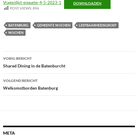
Vragenlijst-enquete-4-5-2023-1
DOWNLOADEN
POST VIEWS:
896
BATENBURG
GEMEENTE WIJCHEN
LEEFBAARHEIDSGROEP
WIJCHEN
Bericht
VORIG BERICHT
navigatie
Shared Dining in de Batenburcht
VOLGEND BERICHT
Welkomstborden Batenburg
META