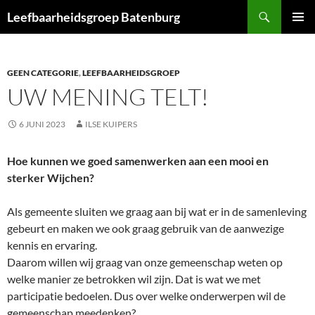
Ga
Zoeken
Leefbaarheidsgroep Batenburg
naar
PRIMAI
de
MENU
inhoud
GEEN CATEGORIE
,
LEEFBAARHEIDSGROEP
UW MENING TELT!
6 JUNI 2023
ILSE KUIPERS
Hoe kunnen we goed samenwerken aan een mooi en
sterker Wijchen?
Als gemeente sluiten we graag aan bij wat er in de samenleving
gebeurt en maken we ook graag gebruik van de aanwezige
kennis en ervaring.
Daarom willen wij graag van onze gemeenschap weten op
welke manier ze betrokken wil zijn. Dat is wat we met
participatie bedoelen. Dus over welke onderwerpen wil de
gemeenschap meedenken?