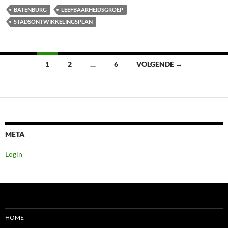
BATENBURG
LEEFBAARHEIDSGROEP
STADSONTWIKKELINGSPLAN
Berichten
1
2
…
6
VOLGENDE →
navigatie
META
Login
HOME