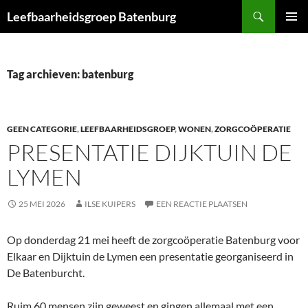
Ga
Zoeken
Leefbaarheidsgroep Batenburg
naar
PRIMAI
de
MENU
inhoud
Tag archieven: batenburg
GEEN CATEGORIE
,
LEEFBAARHEIDSGROEP
,
WONEN
,
ZORGCOÖPERATIE
PRESENTATIE DIJKTUIN DE
LYMEN
25 MEI 2026
ILSE KUIPERS
EEN REACTIE PLAATSEN
Op donderdag 21 mei heeft de zorgcoöperatie Batenburg voor
Elkaar en Dijktuin de Lymen een presentatie georganiseerd in
De Batenburcht.
Ruim 60 mensen zijn geweest en gingen allemaal met een