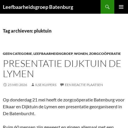
Ga
Zoeken
Leefbaarheidsgroep Batenburg
naar
PRIMAI
de
MENU
inhoud
Tag archieven: pluktuin
GEEN CATEGORIE
,
LEEFBAARHEIDSGROEP
,
WONEN
,
ZORGCOÖPERATIE
PRESENTATIE DIJKTUIN DE
LYMEN
25 MEI 2026
ILSE KUIPERS
EEN REACTIE PLAATSEN
Op donderdag 21 mei heeft de zorgcoöperatie Batenburg voor
Elkaar en Dijktuin de Lymen een presentatie georganiseerd in
De Batenburcht.
Ruim 60 mensen zijn geweest en gingen allemaal met een