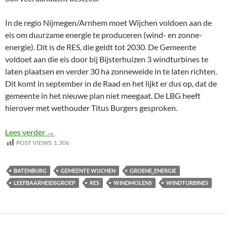
In de regio Nijmegen/Arnhem moet Wijchen voldoen aan de
eis om duurzame energie te produceren (wind- en zonne-
energie). Dit is de RES, die geldt tot 2030. De Gemeente
voldoet aan die eis door bij Bijsterhuizen 3 windturbines te
laten plaatsen en verder 30 ha zonneweide in te laten richten.
Dit komt in september in de Raad en het lijkt er dus op, dat de
gemeente in het nieuwe plan niet meegaat. De LBG heeft
hierover met wethouder Titus Burgers gesproken.
Windturbines bij Batenburg?
Lees verder
→
POST VIEWS:
1.306
BATENBURG
GEMEENTE WIJCHEN
GROENE_ENERGIE
LEEFBAARHEIDSGROEP
RES
WINDMOLENS
WINDTURBINES