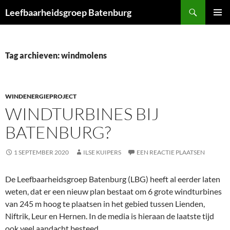
Ga
Zoeken
Leefbaarheidsgroep Batenburg
naar
PRIMAI
de
MENU
inhoud
Tag archieven: windmolens
WINDENERGIEPROJECT
WINDTURBINES BIJ
BATENBURG?
1 SEPTEMBER 2020
ILSE KUIPERS
EEN REACTIE PLAATSEN
De Leefbaarheidsgroep Batenburg (LBG) heeft al eerder laten
weten, dat er een nieuw plan bestaat om 6 grote windturbines
van 245 m hoog te plaatsen in het gebied tussen Lienden,
Niftrik, Leur en Hernen. In de media is hieraan de laatste tijd
ook veel aandacht besteed.