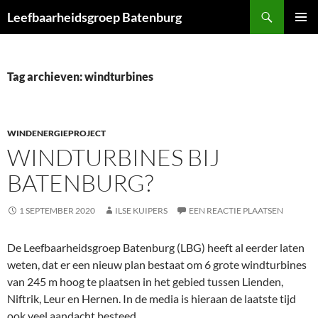
Ga
Zoeken
Leefbaarheidsgroep Batenburg
naar
PRIMAI
de
MENU
inhoud
Tag archieven: windturbines
WINDENERGIEPROJECT
WINDTURBINES BIJ
BATENBURG?
1 SEPTEMBER 2020
ILSE KUIPERS
EEN REACTIE PLAATSEN
De Leefbaarheidsgroep Batenburg (LBG) heeft al eerder laten
weten, dat er een nieuw plan bestaat om 6 grote windturbines
van 245 m hoog te plaatsen in het gebied tussen Lienden,
Niftrik, Leur en Hernen. In de media is hieraan de laatste tijd
ook veel aandacht besteed.