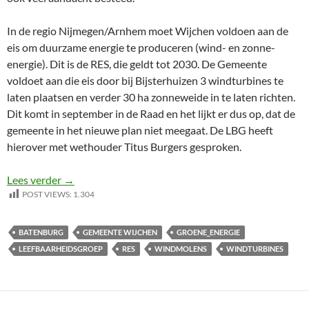
In de regio Nijmegen/Arnhem moet Wijchen voldoen aan de
eis om duurzame energie te produceren (wind- en zonne-
energie). Dit is de RES, die geldt tot 2030. De Gemeente
voldoet aan die eis door bij Bijsterhuizen 3 windturbines te
laten plaatsen en verder 30 ha zonneweide in te laten richten.
Dit komt in september in de Raad en het lijkt er dus op, dat de
gemeente in het nieuwe plan niet meegaat. De LBG heeft
hierover met wethouder Titus Burgers gesproken.
Windturbines bij Batenburg?
Lees verder
→
POST VIEWS:
1.304
BATENBURG
GEMEENTE WIJCHEN
GROENE_ENERGIE
LEEFBAARHEIDSGROEP
RES
WINDMOLENS
WINDTURBINES